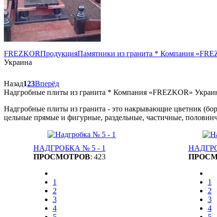
FREZKOR
Продукция
Памятники из гранита * Компания «FR
Украина
Назад
1
2
3
Вперёд
Надгробные плиты из гранита * Компания «FREZKOR» Украи
Надгробные плиты из гранита - это накрывающие цветник (бор
цельные прямые и фигурные, раздельные, частичные, половинча
НАДГРОБКА № 5 - 1
НАДГРО
ПРОСМОТРОВ
: 423
ПРОСМ
1
1
2
2
3
3
4
4
5
5