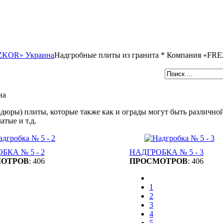
EZKOR» Украина
Надгробные плиты из гранита * Компания «F
на
дюры) плиты, которые также как и ограды могут быть различно
тые и т.д.
БКА № 5 - 2
НАДГРОБКА № 5 - 3
ОТРОВ
: 406
ПРОСМОТРОВ
: 406
1
2
3
4
5