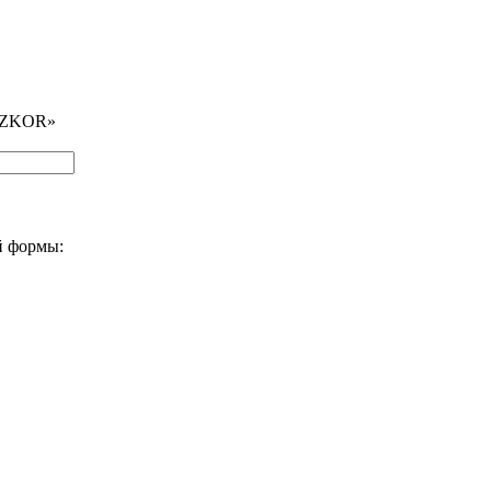
REZKOR»
й формы: