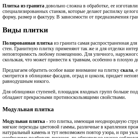
Плитка из гранита
довольно сложна в обработке, ее изготав
специализированных станков, которые делают распилку целог
форму, размер и фактуру. В зависимости от предназначения гр
Виды плитки
Полированная плитка
из гранита самая распространенная для
стен. Гранитную плитку применяют так же и для отделки интер
неповторимость любому помещению. Для уличного, наружного 
скользкая, что может привести к травмам, особенно в плохую 
Предлагаем обратить особое ваше внимание на плитку
скала
, 
смотрится в облицовке фасадов, оград и цоколя, придает непов
равнодушным никого.
Для облицовки ступеней, площадок входных групп больше по
обладают прекрасными противоскользящими свойствами.
Модульная плитка
Модульная плитка
- это плитка, имеющая неоднородную стру
мягкие переходы цветовой гаммы, различные в крапления прож
натуральный камень и тут невозможен повтор узора, и при укл
необходимо подбирать рисунок, то обязательно нужно соблюдат