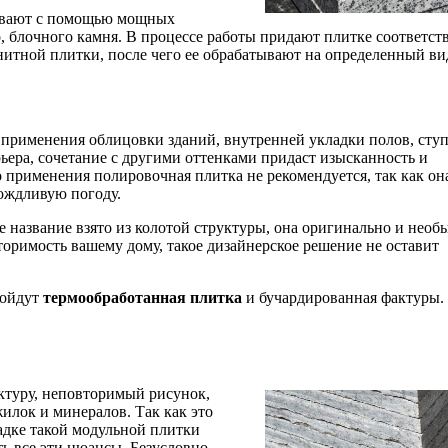
ливают с помощью мощных
о, блочного камня. В процессе работы придают плитке соответс
анитной плитки, после чего ее обрабатывают на определенный ви
 применения облицовки зданий, внутренней укладки полов, сту
ьера, сочетание с другими оттенками придаст изысканность и
применения полировочная плитка не рекомендуется, так как он
дождливую погоду.
ее название взято из колотой структуры, она оригинально и необ
торимость вашему дому, такое дизайнерское решение не оставит
дойдут
термообработанная плитка
и бучардированная фактуры.
ктуру, неповторимый рисунок,
илок и минералов. Так как это
адке такой модульной плитки
ь все эти нюансы. Безусловно,