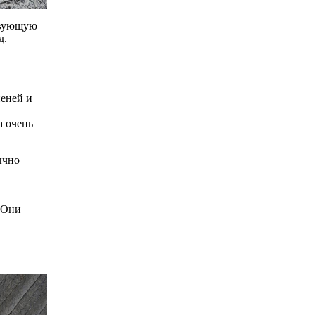
твующую
д.
пеней и
а очень
ычно
 Они