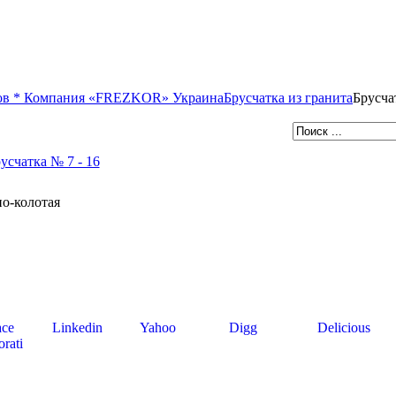
иков * Компания «FREZKOR» Украина
Брусчатка из гранита
Брусча
но-колотая
ce
Linkedin
Yahoo
Digg
Delicious
rati