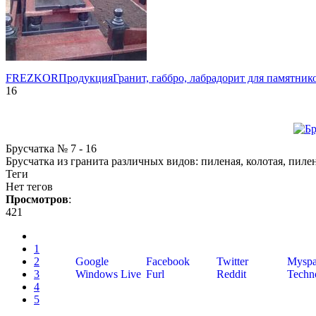
FREZKOR
Продукция
Гранит, габбро, лабрадорит для памятн
16
Брусчатка № 7 - 16
Брусчатка из гранита различных видов: пиленая, колотая, пиле
Теги
Нет тегов
Просмотров
:
421
1
2
Google
Facebook
Twitter
Myspa
3
Windows Live
Furl
Reddit
Techno
4
5