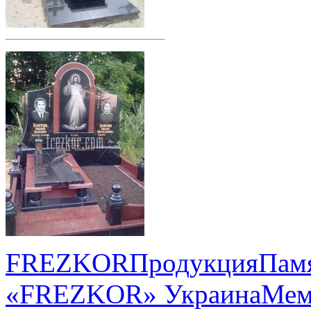
FREZKOR
Продукция
Памя
«FREZKOR» Украина
Мем